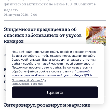
физической активности не менее 150–300 минут в
неделю
08 августа 2026, 12:00
Эпидемиолог предупредила об
опасных заболеваниях от укусов
комаров
Наш веб-сайт использует файлы cookie и сохраняет их на
08 августа 2026, 05:15
Вашем устройстве, чтобы сделать перемещения по сайту
более удобными для Вас, а также для анализа статистики
сайта и содействия нашей маркетинговой деятельности.
Продолжая просмотр этого сайта, Вы соглашаетесь на
Мифы об SPF и витамине D: мешает ли
обработку файлов cookie в соответствии с
Политикой
ежедневный крем естественным
использования «Информационный центр «Медиа ДОМ»
процессам в организме
Политика обработки ПДн
Использование cookies
07 августа 2026, 05:33
Принять
Энтеровирус, ротавирус и жара: как